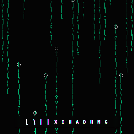
⎣
⎞
⎜
⎜
Χ
Ι
Η
Α
D
H
M
G